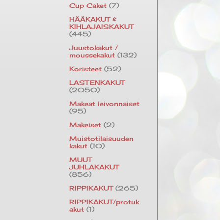
Cup Caket
(7)
HÄÄKAKUT &
KIHLAJAISKAKUT
(445)
Juustokakut /
moussekakut
(132)
Koristeet
(52)
LASTENKAKUT
(2050)
Makeat leivonnaiset
(95)
Makeiset
(2)
Muistotilaisuuden
kakut
(10)
MUUT
JUHLAKAKUT
(856)
RIPPIKAKUT
(265)
RIPPIKAKUT/protuk
akut
(1)