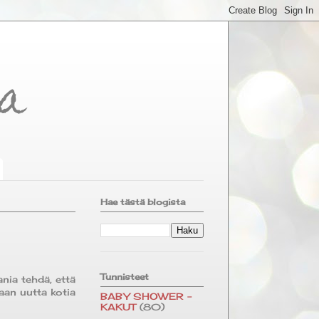
ka
Hae tästä blogista
Tunnisteet
ania tehdä, että
aan uutta kotia
BABY SHOWER -
KAKUT
(80)