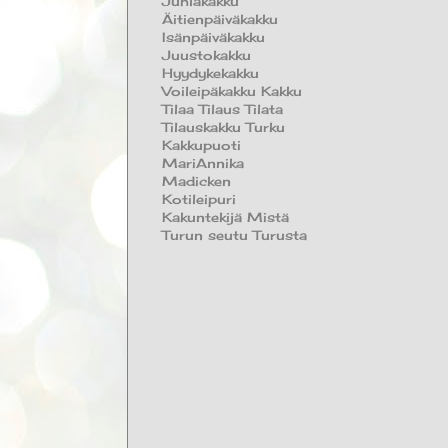
Juhlakakku
Äitienpäiväkakku
Isänpäiväkakku
Juustokakku
Hyydykekakku
Voileipäkakku Kakku
Tilaa Tilaus Tilata
Tilauskakku Turku
Kakkupuoti
MariAnnika
Madicken
Kotileipuri
Kakuntekijä Mistä
Turun seutu Turusta