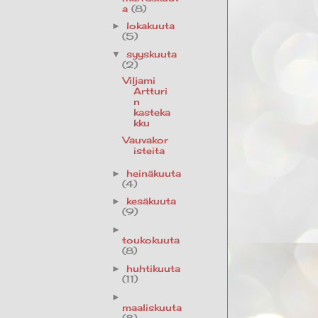
a
(8)
lokakuuta
►
(5)
syyskuuta
▼
(2)
Viljami
Artturi
n
kasteka
kku
Vauvakor
isteita
heinäkuuta
►
(4)
kesäkuuta
►
(9)
►
toukokuuta
(8)
huhtikuuta
►
(11)
►
maaliskuuta
(8)