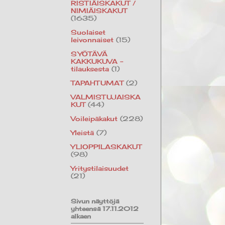
RISTIÄISKAKUT /
NIMIÄISKAKUT
(1635)
Suolaiset
leivonnaiset
(15)
SYÖTÄVÄ
KAKKUKUVA -
tilauksesta
(1)
TAPAHTUMAT
(2)
VALMISTUJAISKA
KUT
(44)
Voileipäkakut
(228)
Yleistä
(7)
YLIOPPILASKAKUT
(98)
Yritystilaisuudet
(21)
Sivun näyttöjä
yhteensä 17.11.2012
alkaen