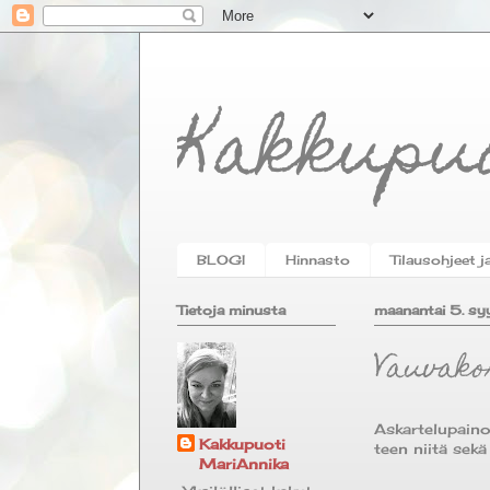
Kakkupu
BLOGI
Hinnasto
Tilausohjeet j
Tietoja minusta
maanantai 5. s
Vauvako
Askartelupainoi
Kakkupuoti
teen niitä sek
MariAnnika