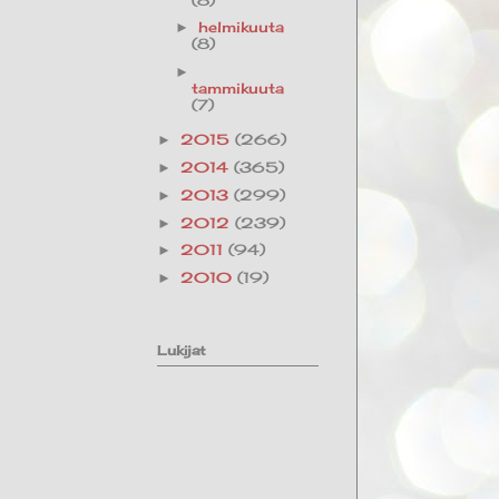
helmikuuta
►
(8)
►
tammikuuta
(7)
2015
(266)
►
2014
(365)
►
2013
(299)
►
2012
(239)
►
2011
(94)
►
2010
(19)
►
Lukijat