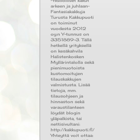
~Yksilölliset kakut
arkeen ja juhlaan~
Fantasiakakkuja
Turusta Kakkupuoti
on toiminut
vuodesta 2012
oy:n Y-tunnus on
3351889-3. Tällä
hetkellä yrityksellä
on kesäkahvila
Halistenkosken
Myllärintalolla sekä
pienimuotoista
kustomoitujen
tilauskakkujen
valmistusta. Lisää
tietoja, mm.
tilausohjeen ja
hinnaston sekä
varaustilanteen
löydät blogin
yläpalkista, tai
nettisivultani:
http://kakkupuoti.fi/
Yhteyttä voit ottaa: