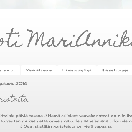
oti MariAnni
a -ehdot
Varaustilanne
Usein kysyttyä
Ihania blogeja
yyskuuta 2016
risteita
tteisia päiviä takana :) Nämä erilaiset vauvakoristeet on niin ih
ä toiveitten mukaan että omien visioiden sanelemana odottelem
:) Osa näistäkin koristeista on vielä vapaana.