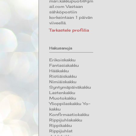
mari.kakkupuoti@gm
ail.com Vastaan
sähköpostiin
korkeintaan 1 päivän
viiveellä.
Tarkastele profiilia
Hakusanoja
Erikoiskakku
Fantasiakakku
Hääkakku
Ristiäiskakku
Nimiäiskakku
Syntymäpäiväkakku
Lastenkakku
Muotokakku
Ylioppilaskakku Yo-
kakku
Konfirmaatiokakku
Rippijuhlakakku
Rippikakku
Rippijuhlat